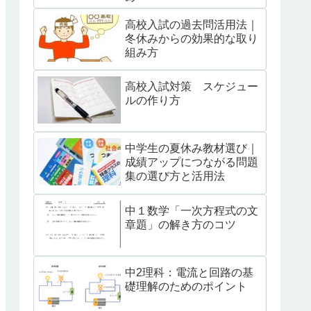
高校入試の過去問活用法｜
冬休みからの効果的な取り
組み方
高校入試対策 スケジュー
ルの作り方
中学生の夏休み教材選び｜
成績アップにつながる問題
集の選び方と活用法
中１数学「一次方程式の文
章題」の解き方のコツ
中2理科：電流と回路の基
礎理解のためのポイント