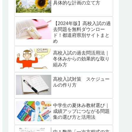
具体的な計画の立て方
【2024年版】高校入試の過
去問題を無料ダウンロー
ド！都道府県別サイトまと
め
高校入試の過去問活用法｜
冬休みからの効果的な取り
組み方
高校入試対策 スケジュー
ルの作り方
中学生の夏休み教材選び｜
成績アップにつながる問題
集の選び方と活用法
中１数学「一次方程式の文