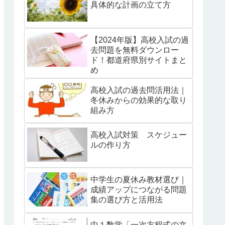
具体的な計画の立て方
【2024年版】高校入試の過
去問題を無料ダウンロー
ド！都道府県別サイトまと
め
高校入試の過去問活用法｜
冬休みからの効果的な取り
組み方
高校入試対策 スケジュー
ルの作り方
中学生の夏休み教材選び｜
成績アップにつながる問題
集の選び方と活用法
中１数学「一次方程式の文